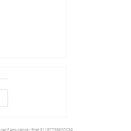
lier et sols en béton
Macif
Assurance - Siret 51182758600039