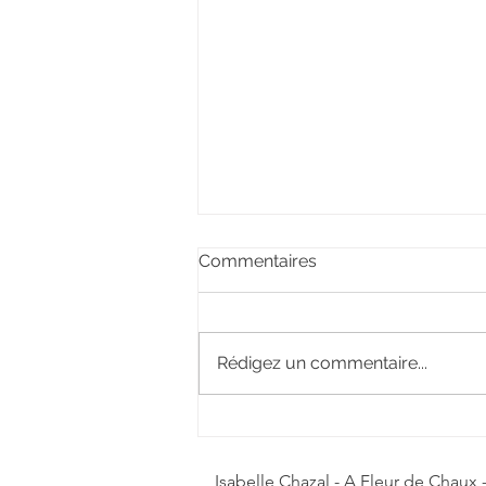
Commentaires
Rédigez un commentaire...
Escalier en béton ciré
Isabelle Chazal - A Fleur de Chaux