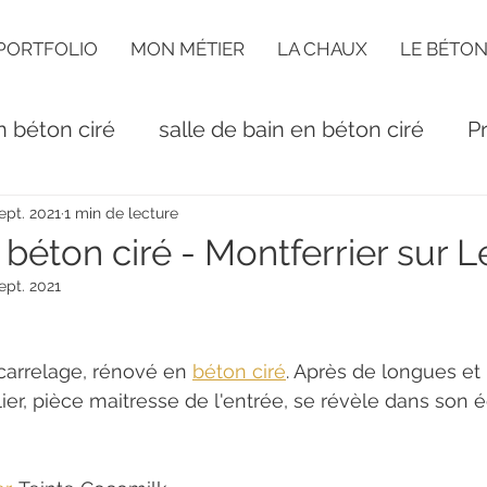
PORTFOLIO
MON MÉTIER
LA CHAUX
LE BÉTON
n béton ciré
salle de bain en béton ciré
P
ept. 2021
1 min de lecture
 béton ciré - Montferrier sur L
ept. 2021
carrelage, rénové en 
béton ciré
. Après de longues et
lier, pièce maitresse de l'entrée, se révèle dans son 