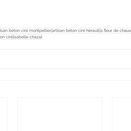
tisan béton ciré montpellier
artisan béton ciré hérault
a fleur de chaux
on ciré
isabelle chazal