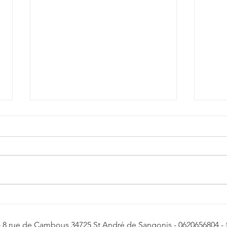
Escalier en béton ciré
Esca
ciré
 - 8 rue de Cambous 34725 St André de Sangonis - 0620656804 -