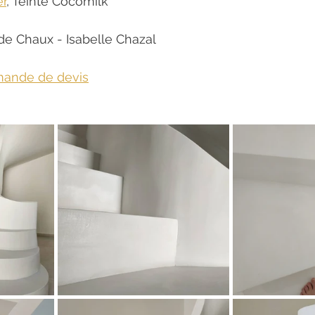
r
, Teinte Cocomilk
 de Chaux - Isabelle Chazal
mande de devis