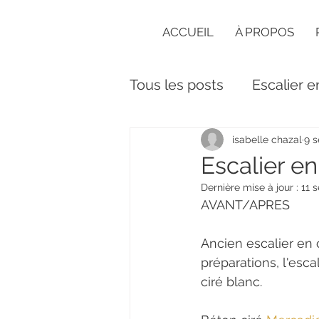
ACCUEIL
À PROPOS
Tous les posts
Escalier e
sol en béton ciré
isabelle chazal
9 s
Escalier en
Dernière mise à jour :
11 s
AVANT/APRES
Ancien escalier en 
préparations, l'esca
ciré blanc. 