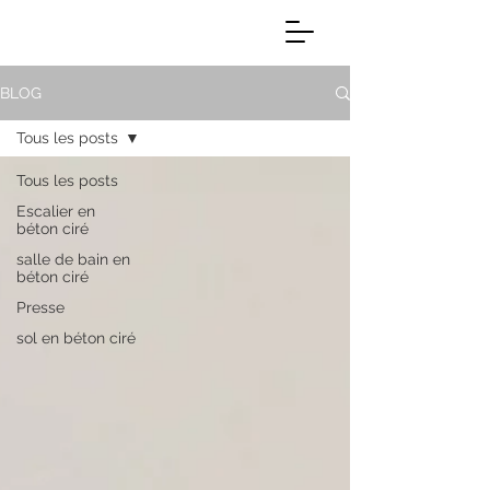
BLOG
Tous les posts
Tous les posts
Escalier en
béton ciré
salle de bain en
béton ciré
Presse
sol en béton ciré