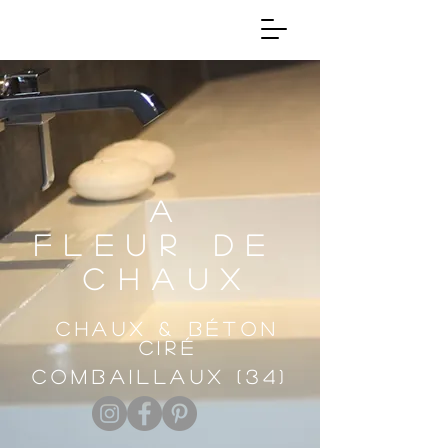
A
FLEUR DE
CHAUX
CHAUX & BÉTON
CIRÉ
Combaillaux (34)