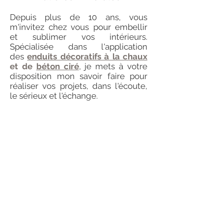
Depuis plus de 10 ans, vous
m'invitez chez vous pour embellir
et sublimer vos intérieurs.
Spécialisée dans l'application
des
enduits décoratifs à la chaux
et de
béton ciré
, je mets à votre
disposition mon savoir faire pour
réaliser vos projets, dans l'écoute,
le sérieux et l'échange.
La chaux
capte la lumière au fil des
heures, les murs changent de
nuances selon la luminosité, les
ombres se dessinent. On ne se
lasse jamais d' observer la magie
de la chaux.
Elle a de nombreux avantages et se
travaille sur des supports naturels
(pierres, briques) mais également
sur supports modernes tel que le
placo pour donner de la profondeur