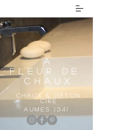
A
FLEUR DE
CHAUX
CHAUX & BÉTON
CIRÉ
Aumes (34)