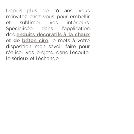
Depuis plus de 10 ans, vous
m'invitez chez vous pour embellir
et sublimer vos intérieurs.
Spécialisée dans l'application
des
enduits décoratifs à la chaux
et de
béton ciré
, je mets à votre
disposition mon savoir faire pour
réaliser vos projets, dans l'écoute,
le sérieux et l'échange.
La chaux
capte la lumière au fil des
heures, les murs changent de
nuances selon la luminosité, les
ombres se dessinent. On ne se
lasse jamais d' observer la magie
de la chaux.
Elle a de nombreux avantages et se
travaille sur des supports naturels
(pierres, briques) mais également
sur supports modernes tel que le
placo pour donner de la profondeur